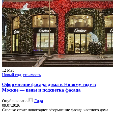
12
Мар
Новый год
,
стоимость
Оформление фасада дома к Новому году в
Москве — цены и подсветка фасада
Опубликовано
Лида
09.07.2026
Сколько стоит новогоднее оформление фасада частного дома