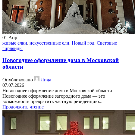
01
Апр
живые елки
,
искусственные ели
,
Новый год
,
Световые
гирлянды
Новогоднее оформление дома в Московской
области
Опубликовано
Лида
07.07.2026
Новогоднее оформление дома в Московской области
Новогоднее оформление загородного дома — это
возможность превратить частную резиденцию...
Продолжить чтение