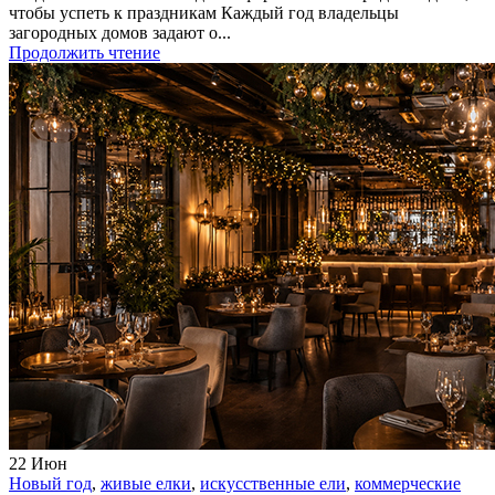
чтобы успеть к праздникам Каждый год владельцы
загородных домов задают о...
Продолжить чтение
22
Июн
Новый год
,
живые елки
,
искусственные ели
,
коммерческие