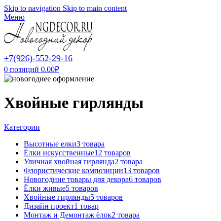
Skip to navigation
Skip to main content
Меню
+7(926)-552-29-16
0
позиций
0.00
₽
Хвойные гирлянды
Категории
Высотные елки
3 товара
Ёлки искусственные
12 товаров
Уличная хвойная гирлянда
2 товара
Флористические композиции
13 товаров
Новогодние товары для декора
6 товаров
Ёлки живые
5 товаров
Хвойные гирлянды
5 товаров
Дизайн проект
1 товар
Монтаж и Демонтаж ёлок
2 товара