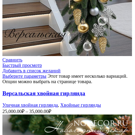
Сравнить
Быстрый просмотр
Добавить в список желаний
Выберите параметры
Этот товар имеет несколько вариаций.
Опции можно выбрать на странице товара.
Версальская хвойная гирлянда
Уличная хвойная гирлянда
,
Хвойные гирлянды
25,000.00
₽
–
35,000.00
₽