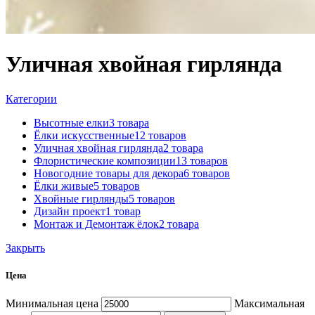
Уличная хвойная гирлянда
Категории
Высотные елки
3 товара
Ёлки искусственные
12 товаров
Уличная хвойная гирлянда
2 товара
Флористические композиции
13 товаров
Новогодние товары для декора
6 товаров
Ёлки живые
5 товаров
Хвойные гирлянды
5 товаров
Дизайн проект
1 товар
Монтаж и Демонтаж ёлок
2 товара
Закрыть
Цена
Минимальная цена
Максимальная