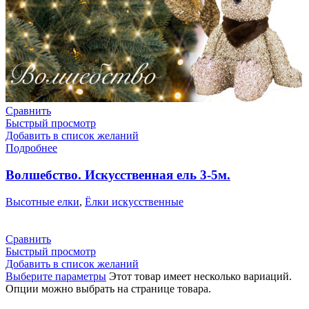
Сравнить
Быстрый просмотр
Добавить в список желаний
Подробнее
Волшебство. Искусственная ель 3-5м.
Высотные елки
,
Ёлки искусственные
Сравнить
Быстрый просмотр
Добавить в список желаний
Выберите параметры
Этот товар имеет несколько вариаций.
Опции можно выбрать на странице товара.