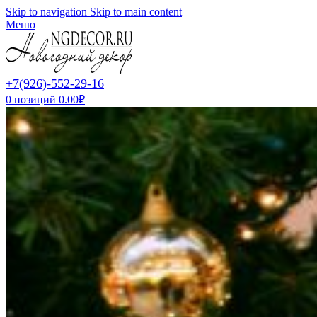
Skip to navigation
Skip to main content
Меню
+7(926)-552-29-16
0
позиций
0.00
₽