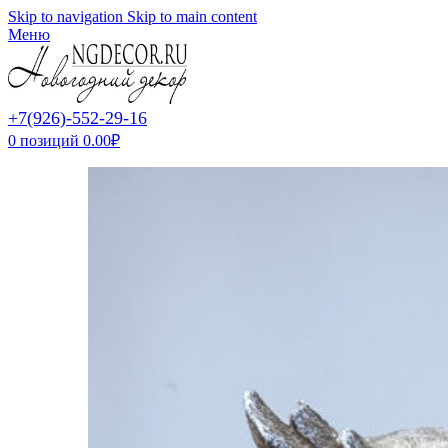
Skip to navigation
Skip to main content
Меню
+7(926)-552-29-16
0
позиций
0.00
₽